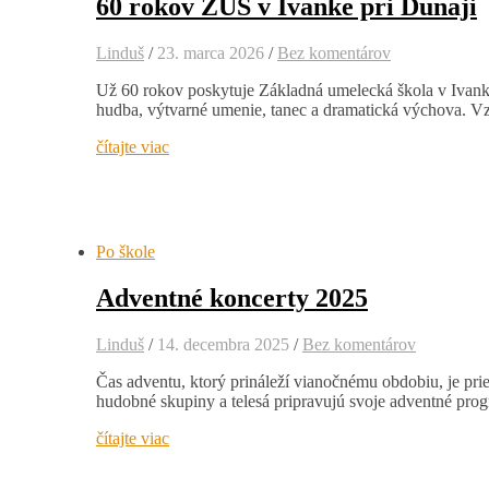
60 rokov ZUŠ v Ivanke pri Dunaji
Linduš
/
23. marca 2026
/
Bez komentárov
Už 60 rokov poskytuje Základná umelecká škola v Ivanke
hudba, výtvarné umenie, tanec a dramatická výchova. V
čítajte viac
Po škole
Adventné koncerty 2025
Linduš
/
14. decembra 2025
/
Bez komentárov
Čas adventu, ktorý prináleží vianočnému obdobiu, je pries
hudobné skupiny a telesá pripravujú svoje adventné pr
čítajte viac