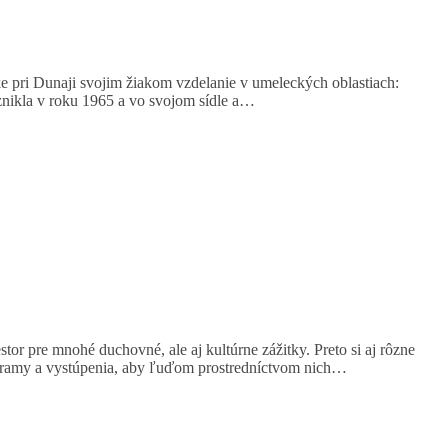
 pri Dunaji svojim žiakom vzdelanie v umeleckých oblastiach:
znikla v roku 1965 a vo svojom sídle a…
tor pre mnohé duchovné, ale aj kultúrne zážitky. Preto si aj rôzne
ogramy a vystúpenia, aby ľuďom prostredníctvom nich…