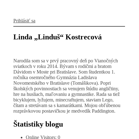
Prihlásiť sa
Linda „Linduš“ Kostrecová
Narodila som sa v prvý pracovný deň po Vianočných
sviatkoch v roku 2014. Bývam s rodičmi a bratom
Dávidom v Moste pri Bratislave. Som študentkou 1.
ročníka osemročného Gymnázia Ladislava
Novomestského v Bratislave (Tomášikova). Popri
školských povinnostiach sa venujem štúdiu angličtiny,
hre na husliach, maľovaniu a gymnastike. Rada sa tiež
bicyklujem, lyžujem, minecraftujem, staviam Lego,
čítam a stretávam sa s kamarátkami. Mojou obľúbenou
rozprávkovou postavičkou je medvedík Paddington.
Štatistiky blogu
Online Visitors:
0