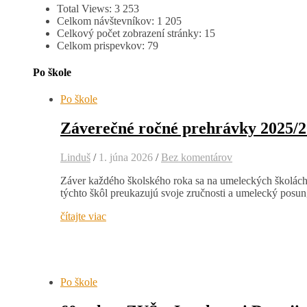
Total Views:
3 253
Celkom návštevníkov:
1 205
Celkový počet zobrazení stránky:
15
Celkom prispevkov:
79
Po škole
Po škole
Záverečné ročné prehrávky 2025/
Linduš
/
1. júna 2026
/
Bez komentárov
Záver každého školského roka sa na umeleckých školách n
týchto škôl preukazujú svoje zručnosti a umelecký posu
čítajte viac
Po škole