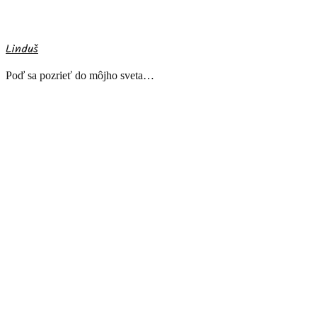
Linduš
Poď sa pozrieť do môjho sveta…