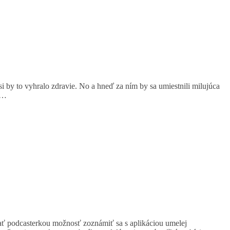
i by to vyhralo zdravie. No a hneď za ním by sa umiestnili milujúca
ia…
tať podcasterkou možnosť zoznámiť sa s aplikáciou umelej