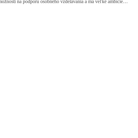
 možnosti na podporu osobného vzdelávania a má veľké ambície…