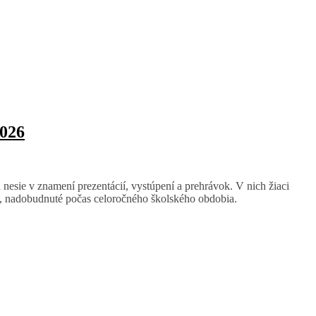
2026
esie v znamení prezentácií, vystúpení a prehrávok. V nich žiaci
n, nadobudnuté počas celoročného školského obdobia.