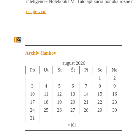
inteligencie NotebookLM. Táto aplikácia ponúka rôzne
čítajte viac
1
2
3
Archív článkov
august 2026
Po
Ut
St
Št
Pi
So
Ne
1
2
3
4
5
6
7
8
9
10
11
12
13
14
15
16
17
18
19
20
21
22
23
24
25
26
27
28
29
30
31
« júl