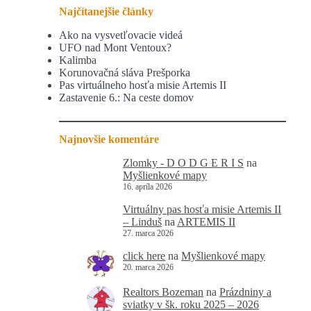
Najčítanejšie články
Ako na vysvetľovacie videá
UFO nad Mont Ventoux?
Kalimba
Korunovačná sláva Prešporka
Pas virtuálneho hosťa misie Artemis II
Zastavenie 6.: Na ceste domov
Najnovšie komentáre
Zlomky - D O D G E R I S
na
Myšlienkové mapy
16. apríla 2026
Virtuálny pas hosťa misie Artemis II
– Linduš
na
ARTEMIS II
27. marca 2026
click here
na
Myšlienkové mapy
20. marca 2026
Realtors Bozeman
na
Prázdniny a
sviatky v šk. roku 2025 – 2026