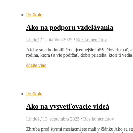
Po škole
Ako na podporu vzdelávania
Linduš
/
1. októbra 2025
/
Bez komentárov
Ak by sme hodnotili čo najcennejšie môže človek mať, as
rodina, ktorá ťa vie podržať, dobrí priatelia, ktorí ti ved
čítajte viac
Po škole
Ako na vysvetľovacie videá
Linduš
/
13. septembra 2025
/
Bez komentárov
Zhruba pred štyrmi mesiacmi ste mali v článku Ako sa s