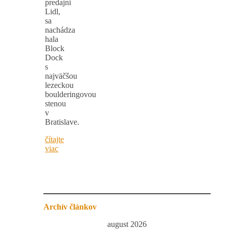
predajni
Lidl,
sa
nachádza
hala
Block
Dock
s
najväčšou
lezeckou
boulderingovou
stenou
v
Bratislave.
čítajte
viac
Archív článkov
august 2026