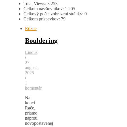
Total Views:
3 253
Celkom návštevníkov:
1 205
Celkový počet zobrazení stránky:
0
Celkom prispevkov:
79
Rôzne
Bouldering
Linduš
/
27.
augusta
2025
/
1
komentár
Na
konci
Rače,
priamo
naproti
novopostavenej