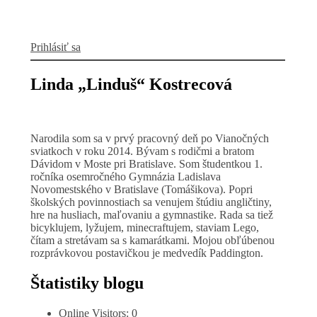
Prihlásiť sa
Linda „Linduš“ Kostrecová
Narodila som sa v prvý pracovný deň po Vianočných
sviatkoch v roku 2014. Bývam s rodičmi a bratom
Dávidom v Moste pri Bratislave. Som študentkou 1.
ročníka osemročného Gymnázia Ladislava
Novomestského v Bratislave (Tomášikova). Popri
školských povinnostiach sa venujem štúdiu angličtiny,
hre na husliach, maľovaniu a gymnastike. Rada sa tiež
bicyklujem, lyžujem, minecraftujem, staviam Lego,
čítam a stretávam sa s kamarátkami. Mojou obľúbenou
rozprávkovou postavičkou je medvedík Paddington.
Štatistiky blogu
Online Visitors:
0