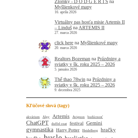
Zlomky - D O D G E R I S
na
Myšlienkové mapy
16. apríla 2026
Virtuálny pas hosťa misie Artemis II
– Linduš
na
ARTEMIS II
27. marca 2026
click here
na
Myšlienkové mapy
20. marca 2026
Realtors Bozeman
na
Prázdniny a
sviatky v šk. roku 2025 – 2026
5. januára 2026
Thể thao 78win
na
Prázdniny a
sviatky v šk. roku 2025 – 2026
9. decembra 2025
Kľúčové slová (tagy)
Artemis
akvárium
Alpy
Avignon
budúcnosť
ChatGPT
Gemini
festival
duffel coat
gymnastika
hračky
Harry Potter
Heidelberg
husle