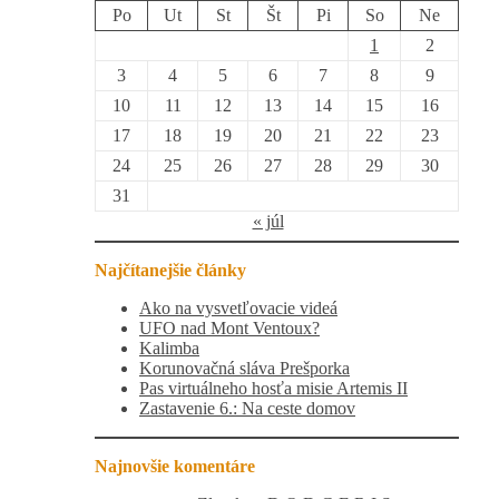
Po
Ut
St
Št
Pi
So
Ne
1
2
3
4
5
6
7
8
9
10
11
12
13
14
15
16
17
18
19
20
21
22
23
24
25
26
27
28
29
30
31
« júl
Najčítanejšie články
Ako na vysvetľovacie videá
UFO nad Mont Ventoux?
Kalimba
Korunovačná sláva Prešporka
Pas virtuálneho hosťa misie Artemis II
Zastavenie 6.: Na ceste domov
Najnovšie komentáre