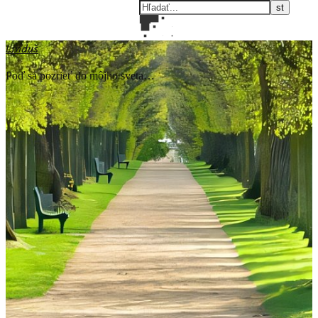
Linduš
Poď sa pozrieť do môjho sveta…