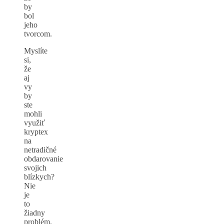
by
bol
jeho
tvorcom.
Myslíte
si,
že
aj
vy
by
ste
mohli
využiť
kryptex
na
netradičné
obdarovanie
svojich
blízkych?
Nie
je
to
žiadny
problém.