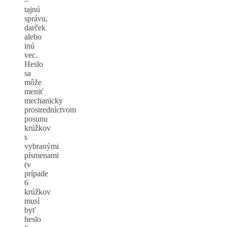
–
tajnú
správu,
darček
alebo
inú
vec.
Heslo
sa
môže
meniť
mechanicky
prostredníctvom
posunu
krúžkov
s
vybranými
písmenami
(v
prípade
6
krúžkov
musí
byť
heslo