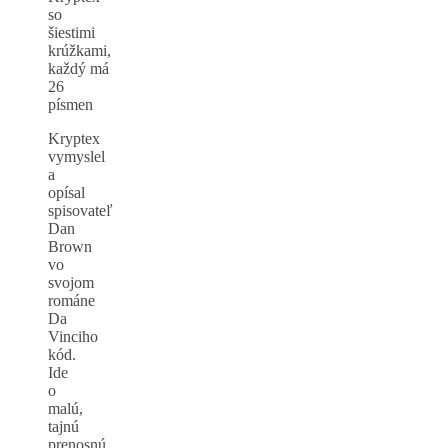
so
šiestimi
krúžkami,
každý má
26
písmen
Kryptex
vymyslel
a
opísal
spisovateľ
Dan
Brown
vo
svojom
románe
Da
Vinciho
kód.
Ide
o
malú,
tajnú
prenosnú