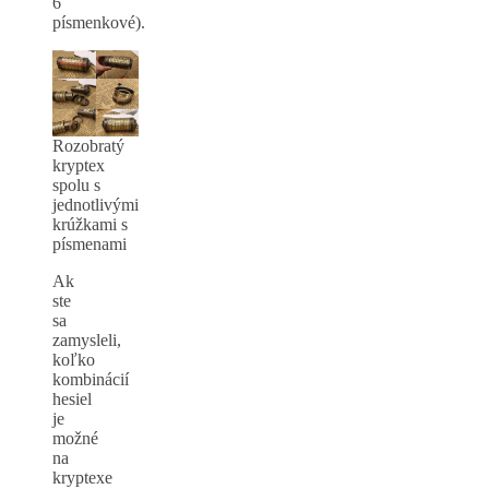
6
písmenkové).
Rozobratý
kryptex
spolu s
jednotlivými
krúžkami s
písmenami
Ak
ste
sa
zamysleli,
koľko
kombinácií
hesiel
je
možné
na
kryptexe