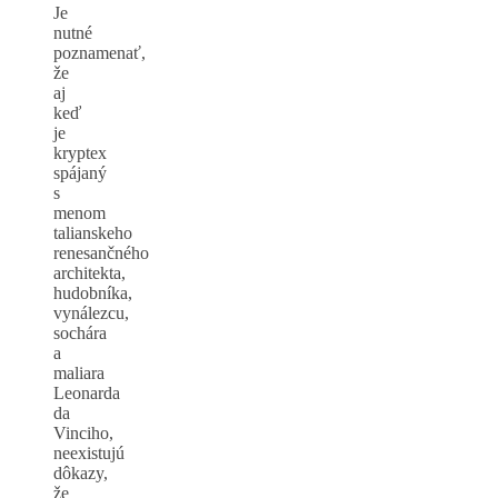
Je
nutné
poznamenať,
že
aj
keď
je
kryptex
spájaný
s
menom
talianskeho
renesančného
architekta,
hudobníka,
vynálezcu,
sochára
a
maliara
Leonarda
da
Vinciho,
neexistujú
dôkazy,
že