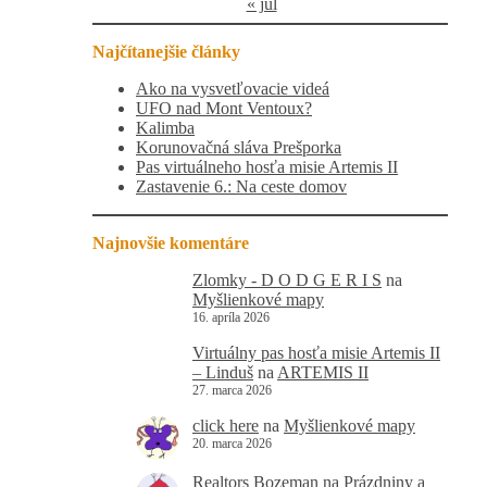
« júl
Najčítanejšie články
Ako na vysvetľovacie videá
UFO nad Mont Ventoux?
Kalimba
Korunovačná sláva Prešporka
Pas virtuálneho hosťa misie Artemis II
Zastavenie 6.: Na ceste domov
Najnovšie komentáre
Zlomky - D O D G E R I S
na
Myšlienkové mapy
16. apríla 2026
Virtuálny pas hosťa misie Artemis II
– Linduš
na
ARTEMIS II
27. marca 2026
click here
na
Myšlienkové mapy
20. marca 2026
Realtors Bozeman
na
Prázdniny a