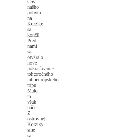
Čas
nášho
pobytu
na
Korzike
sa
končil.
Pred
nami
sa
otváralo
nové
pokračovanie
tohtoročného
juhoeurópskeho
tripu.
Malo
to
však
háčik.
Z
ostrovnej
Korziky
sme
sa