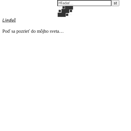
Linduš
Poď sa pozrieť do môjho sveta…