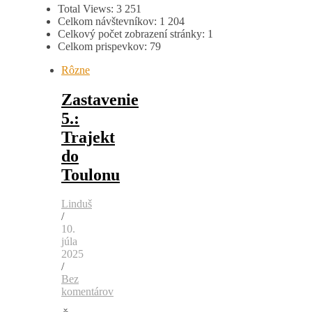
Total Views:
3 251
Celkom návštevníkov:
1 204
Celkový počet zobrazení stránky:
1
Celkom prispevkov:
79
Rôzne
Zastavenie
5.:
Trajekt
do
Toulonu
Linduš
/
10.
júla
2025
/
Bez
komentárov