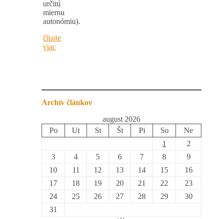
určitú
miernu
autonómiu).
čítajte
viac
Archív článkov
august 2026
Po
Ut
St
Št
Pi
So
Ne
1
2
3
4
5
6
7
8
9
10
11
12
13
14
15
16
17
18
19
20
21
22
23
24
25
26
27
28
29
30
31