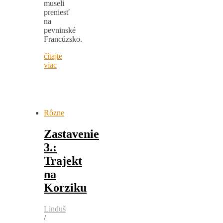
museli
preniesť
na
pevninské
Francúzsko.
čítajte
viac
Rôzne
Zastavenie
3.:
Trajekt
na
Korziku
Linduš
/