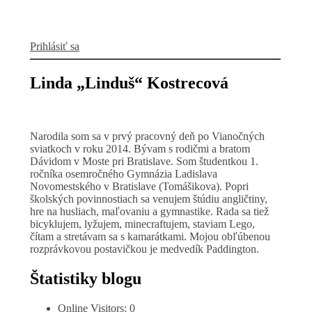
Prihlásiť sa
Linda „Linduš“ Kostrecová
Narodila som sa v prvý pracovný deň po Vianočných
sviatkoch v roku 2014. Bývam s rodičmi a bratom
Dávidom v Moste pri Bratislave. Som študentkou 1.
ročníka osemročného Gymnázia Ladislava
Novomestského v Bratislave (Tomášikova). Popri
školských povinnostiach sa venujem štúdiu angličtiny,
hre na husliach, maľovaniu a gymnastike. Rada sa tiež
bicyklujem, lyžujem, minecraftujem, staviam Lego,
čítam a stretávam sa s kamarátkami. Mojou obľúbenou
rozprávkovou postavičkou je medvedík Paddington.
Štatistiky blogu
Online Visitors:
0