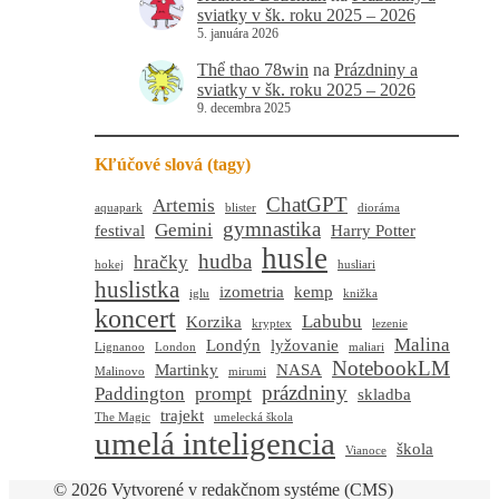
sviatky v šk. roku 2025 – 2026
5. januára 2026
Thể thao 78win
na
Prázdniny a
sviatky v šk. roku 2025 – 2026
9. decembra 2025
Kľúčové slová (tagy)
ChatGPT
Artemis
aquapark
blister
dioráma
gymnastika
Gemini
festival
Harry Potter
husle
hudba
hračky
hokej
husliari
huslistka
izometria
kemp
iglu
knižka
koncert
Labubu
Korzika
kryptex
lezenie
Malina
Londýn
lyžovanie
Lignanoo
London
maliari
NotebookLM
Martinky
NASA
Malinovo
mirumi
prázdniny
Paddington
prompt
skladba
trajekt
The Magic
umelecká škola
umelá inteligencia
škola
Vianoce
© 2026 Vytvorené v redakčnom systéme (CMS)