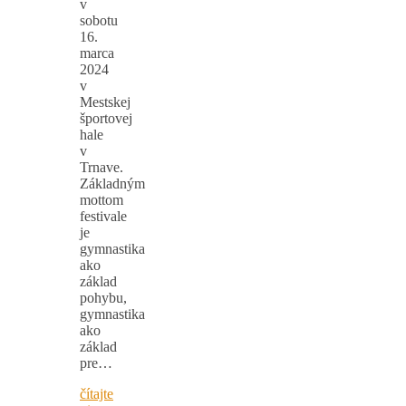
v
sobotu
16.
marca
2024
v
Mestskej
športovej
hale
v
Trnave.
Základným
mottom
festivale
je
gymnastika
ako
základ
pohybu,
gymnastika
ako
základ
pre…
čítajte