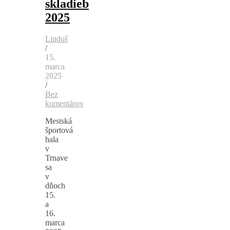
skladieb
2025
Linduš
/
15.
marca
2025
/
Bez
komentárov
Mestská
športová
hala
v
Trnave
sa
v
dňoch
15.
a
16.
marca