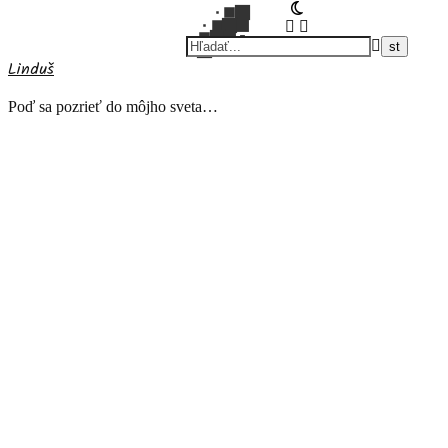
Linduš
Poď sa pozrieť do môjho sveta…