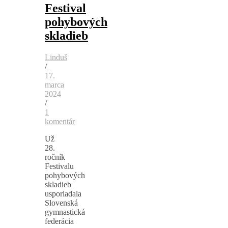
Festival
pohybových
skladieb
Linduš
/
17.
marca
2024
/
1
komentár
Už
28.
ročník
Festivalu
pohybových
skladieb
usporiadala
Slovenská
gymnastická
federácia