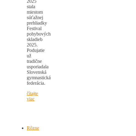
2025
stala
miestom
súťažnej
prehliadky
Festival
pohybových
skladieb
2025.
Podujatie
už
tradične
usporiadala
Slovenská
gymnastická
federácia.
čítajte
viac
Rôzne