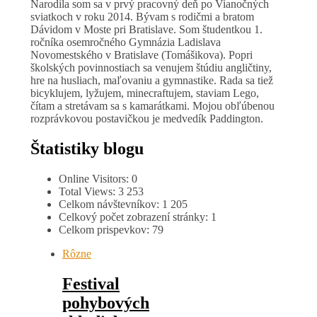
Narodila som sa v prvý pracovný deň po Vianočných
sviatkoch v roku 2014. Bývam s rodičmi a bratom
Dávidom v Moste pri Bratislave. Som študentkou 1.
ročníka osemročného Gymnázia Ladislava
Novomestského v Bratislave (Tomášikova). Popri
školských povinnostiach sa venujem štúdiu angličtiny,
hre na husliach, maľovaniu a gymnastike. Rada sa tiež
bicyklujem, lyžujem, minecraftujem, staviam Lego,
čítam a stretávam sa s kamarátkami. Mojou obľúbenou
rozprávkovou postavičkou je medvedík Paddington.
Štatistiky blogu
Online Visitors:
0
Total Views:
3 253
Celkom návštevníkov:
1 205
Celkový počet zobrazení stránky:
1
Celkom prispevkov:
79
Rôzne
Festival
pohybových