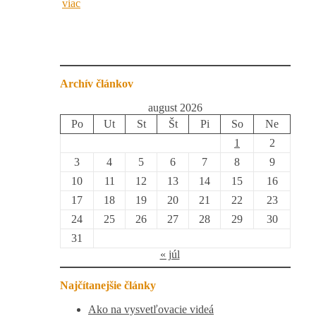
viac
Archív článkov
august 2026
Po
Ut
St
Št
Pi
So
Ne
1
2
3
4
5
6
7
8
9
10
11
12
13
14
15
16
17
18
19
20
21
22
23
24
25
26
27
28
29
30
31
« júl
Najčítanejšie články
Ako na vysvetľovacie videá