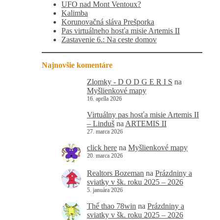
UFO nad Mont Ventoux?
Kalimba
Korunovačná sláva Prešporka
Pas virtuálneho hosťa misie Artemis II
Zastavenie 6.: Na ceste domov
Najnovšie komentáre
Zlomky - D O D G E R I S
na
Myšlienkové mapy
16. apríla 2026
Virtuálny pas hosťa misie Artemis II
– Linduš
na
ARTEMIS II
27. marca 2026
click here
na
Myšlienkové mapy
20. marca 2026
Realtors Bozeman
na
Prázdniny a
sviatky v šk. roku 2025 – 2026
5. januára 2026
Thể thao 78win
na
Prázdniny a
sviatky v šk. roku 2025 – 2026