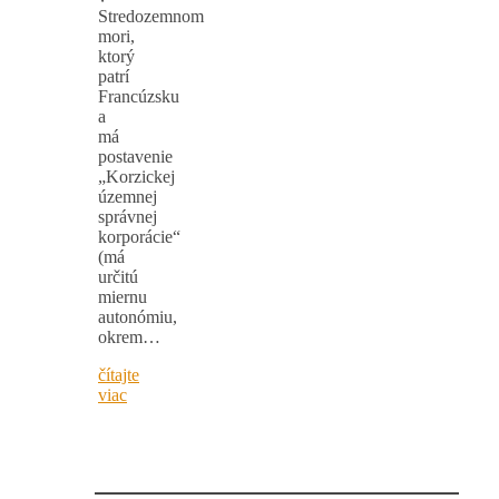
Stredozemnom
mori,
ktorý
patrí
Francúzsku
a
má
postavenie
„Korzickej
územnej
správnej
korporácie“
(má
určitú
miernu
autonómiu,
okrem…
čítajte
viac