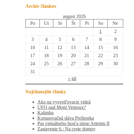
Archív článkov
august 2026
Po
Ut
St
Št
Pi
So
Ne
1
2
3
4
5
6
7
8
9
10
11
12
13
14
15
16
17
18
19
20
21
22
23
24
25
26
27
28
29
30
31
« júl
Najčítanejšie články
Ako na vysvetľovacie videá
UFO nad Mont Ventoux?
Kalimba
Korunovačná sláva Prešporka
Pas virtuálneho hosťa misie Artemis II
Zastavenie 6.: Na ceste domov