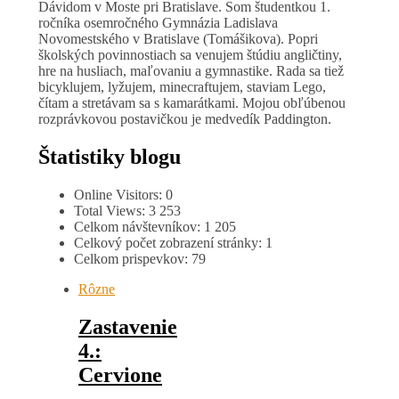
Dávidom v Moste pri Bratislave. Som študentkou 1.
ročníka osemročného Gymnázia Ladislava
Novomestského v Bratislave (Tomášikova). Popri
školských povinnostiach sa venujem štúdiu angličtiny,
hre na husliach, maľovaniu a gymnastike. Rada sa tiež
bicyklujem, lyžujem, minecraftujem, staviam Lego,
čítam a stretávam sa s kamarátkami. Mojou obľúbenou
rozprávkovou postavičkou je medvedík Paddington.
Štatistiky blogu
Online Visitors:
0
Total Views:
3 253
Celkom návštevníkov:
1 205
Celkový počet zobrazení stránky:
1
Celkom prispevkov:
79
Rôzne
Zastavenie
4.:
Cervione