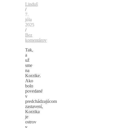
Linduš
/
7.
júla
2025
/
Bez
komentárov
Tak,
a
už
sme
na
Korzike.
Ako
bolo
povedané
v
predchádzajúcom
zastavení,
Korzika
je
ostrov
v