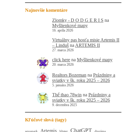
Najnovšie komentáre
Zlomky - D O D G E R I S
na
Myšlienkové mapy
16. apríla 2026
Virtuálny pas hosťa misie Artemis II
– Linduš
na
ARTEMIS II
27. marca 2026
click here
na
Myšlienkové mapy
20. marca 2026
Realtors Bozeman
na
Prázdniny a
sviatky v šk. roku 2025 – 2026
5. januára 2026
Thể thao 78win
na
Prázdniny a
sviatky v šk. roku 2025 – 2026
9. decembra 2025
Kľúčové slová (tagy)
ChatGPT
Artemis
aquapark
blister
dioráma