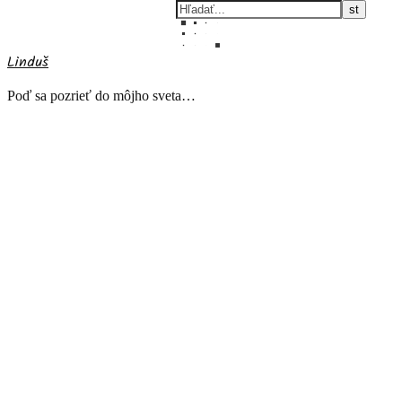
Linduš
Poď sa pozrieť do môjho sveta…