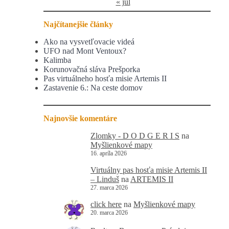
« júl
Najčítanejšie články
Ako na vysvetľovacie videá
UFO nad Mont Ventoux?
Kalimba
Korunovačná sláva Prešporka
Pas virtuálneho hosťa misie Artemis II
Zastavenie 6.: Na ceste domov
Najnovšie komentáre
Zlomky - D O D G E R I S
na
Myšlienkové mapy
16. apríla 2026
Virtuálny pas hosťa misie Artemis II
– Linduš
na
ARTEMIS II
27. marca 2026
click here
na
Myšlienkové mapy
20. marca 2026