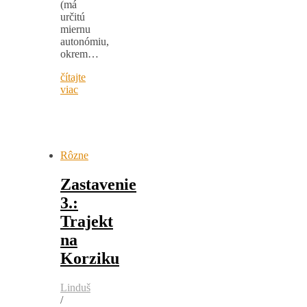
(má
určitú
miernu
autonómiu,
okrem…
čítajte
viac
Rôzne
Zastavenie
3.:
Trajekt
na
Korziku
Linduš
/