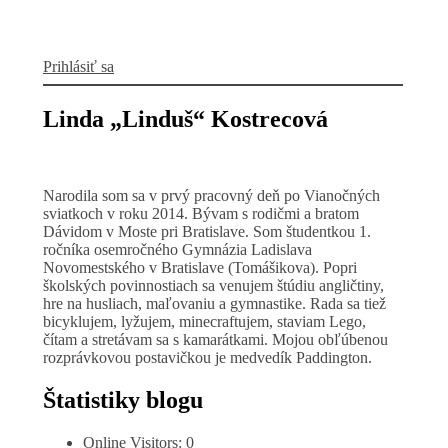
Prihlásiť sa
Linda „Linduš“ Kostrecová
Narodila som sa v prvý pracovný deň po Vianočných
sviatkoch v roku 2014. Bývam s rodičmi a bratom
Dávidom v Moste pri Bratislave. Som študentkou 1.
ročníka osemročného Gymnázia Ladislava
Novomestského v Bratislave (Tomášikova). Popri
školských povinnostiach sa venujem štúdiu angličtiny,
hre na husliach, maľovaniu a gymnastike. Rada sa tiež
bicyklujem, lyžujem, minecraftujem, staviam Lego,
čítam a stretávam sa s kamarátkami. Mojou obľúbenou
rozprávkovou postavičkou je medvedík Paddington.
Štatistiky blogu
Online Visitors:
0