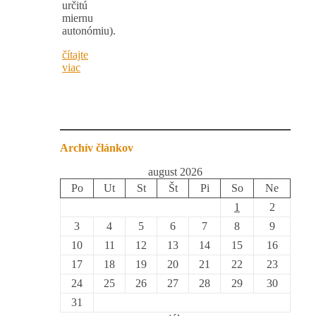
určitú
miernu
autonómiu).
čítajte
viac
Archív článkov
august 2026
Po
Ut
St
Št
Pi
So
Ne
1
2
3
4
5
6
7
8
9
10
11
12
13
14
15
16
17
18
19
20
21
22
23
24
25
26
27
28
29
30
31