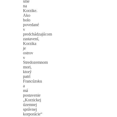
sme
na
Korzike.
Ako
bolo
povedané
v
predchádzajúcom
zastavení,
Korzika
je
ostrov
v
Stredozemnom
mori,
ktorý
patrí
Francúzsku
a
má
postavenie
„Korzickej
územnej
správnej
korporácie“