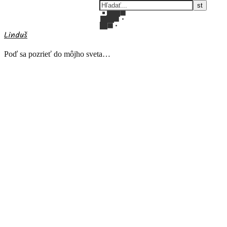
Linduš
Poď sa pozrieť do môjho sveta…