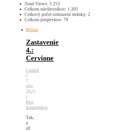
Total Views:
3 253
Celkom návštevníkov:
1 205
Celkový počet zobrazení stránky:
2
Celkom prispevkov:
79
Rôzne
Zastavenie
4.:
Cervione
Linduš
/
7.
júla
2025
/
Bez
komentárov
Tak,
a
už