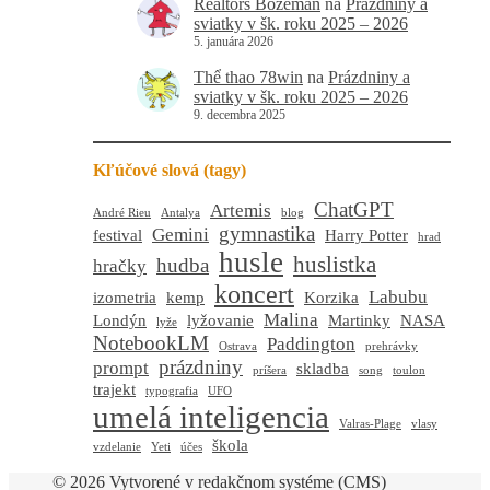
Realtors Bozeman
na
Prázdniny a
sviatky v šk. roku 2025 – 2026
5. januára 2026
Thể thao 78win
na
Prázdniny a
sviatky v šk. roku 2025 – 2026
9. decembra 2025
Kľúčové slová (tagy)
ChatGPT
Artemis
André Rieu
Antalya
blog
gymnastika
Gemini
festival
Harry Potter
hrad
husle
huslistka
hudba
hračky
koncert
Labubu
izometria
kemp
Korzika
Malina
Londýn
lyžovanie
Martinky
NASA
lyže
NotebookLM
Paddington
Ostrava
prehrávky
prázdniny
prompt
skladba
príšera
song
toulon
trajekt
typografia
UFO
umelá inteligencia
Valras-Plage
vlasy
škola
vzdelanie
Yeti
účes
© 2026 Vytvorené v redakčnom systéme (CMS)