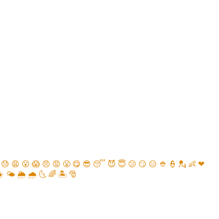
😓
😩
😮
😱
😠
😡
😤
😋
😎
😴
😈
😇
😕
😏
😑
👲
👮
💂
👶
❤
☀️
🌤
🌦
🌧
🌜
🌈
🏝
🎅