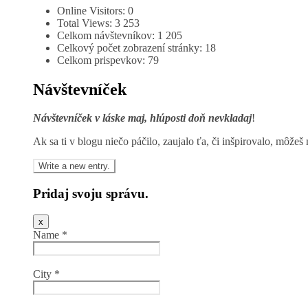
Online Visitors:
0
Total Views:
3 253
Celkom návštevníkov:
1 205
Celkový počet zobrazení stránky:
18
Celkom prispevkov:
79
Návštevníček
Návštevníček v láske maj, hlúposti doň nevklad
aj
!
Ak sa ti v blogu niečo páčilo, zaujalo ťa, či inšpirovalo, môž
Pridaj svoju správu.
Hide
x
this
Name
*
form.
City
*