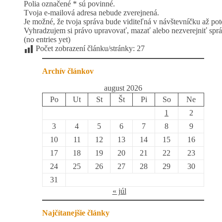
Polia označené * sú povinné.
Tvoja e-mailová adresa nebude zverejnená.
Je možné, že tvoja správa bude viditeľná v návštevníčku až pot
Vyhradzujem si právo upravovať, mazať alebo nezverejniť sprá
(no entries yet)
Počet zobrazení článku/stránky:
27
Archív článkov
august 2026
Po
Ut
St
Št
Pi
So
Ne
1
2
3
4
5
6
7
8
9
10
11
12
13
14
15
16
17
18
19
20
21
22
23
24
25
26
27
28
29
30
31
« júl
Najčítanejšie články