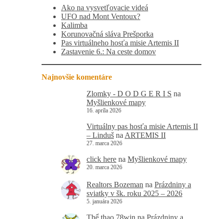
Ako na vysvetľovacie videá
UFO nad Mont Ventoux?
Kalimba
Korunovačná sláva Prešporka
Pas virtuálneho hosťa misie Artemis II
Zastavenie 6.: Na ceste domov
Najnovšie komentáre
Zlomky - D O D G E R I S
na
Myšlienkové mapy
16. apríla 2026
Virtuálny pas hosťa misie Artemis II
– Linduš
na
ARTEMIS II
27. marca 2026
click here
na
Myšlienkové mapy
20. marca 2026
Realtors Bozeman
na
Prázdniny a
sviatky v šk. roku 2025 – 2026
5. januára 2026
Thể thao 78win
na
Prázdniny a