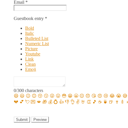
Email
*
Guestbook entry
*
Bold
Italic
Bulleted List
Numeric List
Picture
Youtube
Link
Clean
Emoji
0
/
300
characters
😄
😃
😉
😊
😚
😗
😜
😛
😳
😁
😬
😌
😞
😘
😍
😢
😂
😭
😅
💔
💕
💘
💌
💋
🎁
💰
💍
👍
👎
👌
✌️
🤘
👏
🎵
☕️
🍵
🍺
🍷
🍼