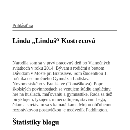
Prihlásiť sa
Linda „Linduš“ Kostrecová
Narodila som sa v prvý pracovný deň po Vianočných
sviatkoch v roku 2014. Bývam s rodičmi a bratom
Dávidom v Moste pri Bratislave. Som študentkou 1.
ročníka osemročného Gymnázia Ladislava
Novomestského v Bratislave (Tomášikova). Popri
školských povinnostiach sa venujem štúdiu angličtiny,
hre na husliach, maľovaniu a gymnastike. Rada sa tiež
bicyklujem, lyžujem, minecraftujem, staviam Lego,
čítam a stretávam sa s kamarátkami. Mojou obľúbenou
rozprávkovou postavičkou je medvedík Paddington.
Štatistiky blogu