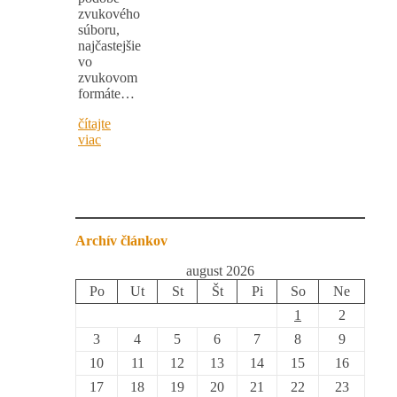
zvukového
súboru,
najčastejšie
vo
zvukovom
formáte…
čítajte
viac
Archív článkov
august 2026
Po
Ut
St
Št
Pi
So
Ne
1
2
3
4
5
6
7
8
9
10
11
12
13
14
15
16
17
18
19
20
21
22
23