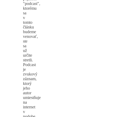
"podcast",
ktorému
sa
v
tomto
článku
budeme
venovať,
ste
sa
už
určite
stretli.
Podcast
je
zvukový
záznam,
ktorý
jeho
autor
umiestňuje
na
internet
v
podobe