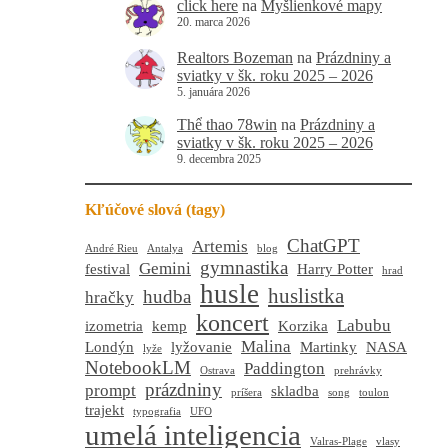
click here
na
Myšlienkové mapy
20. marca 2026
Realtors Bozeman
na
Prázdniny a
sviatky v šk. roku 2025 – 2026
5. januára 2026
Thể thao 78win
na
Prázdniny a
sviatky v šk. roku 2025 – 2026
9. decembra 2025
Kľúčové slová (tagy)
ChatGPT
Artemis
André Rieu
Antalya
blog
gymnastika
Gemini
festival
Harry Potter
hrad
husle
huslistka
hudba
hračky
koncert
Labubu
izometria
kemp
Korzika
Malina
Londýn
lyžovanie
Martinky
NASA
lyže
NotebookLM
Paddington
Ostrava
prehrávky
prázdniny
prompt
skladba
príšera
song
toulon
trajekt
typografia
UFO
umelá inteligencia
Valras-Plage
vlasy