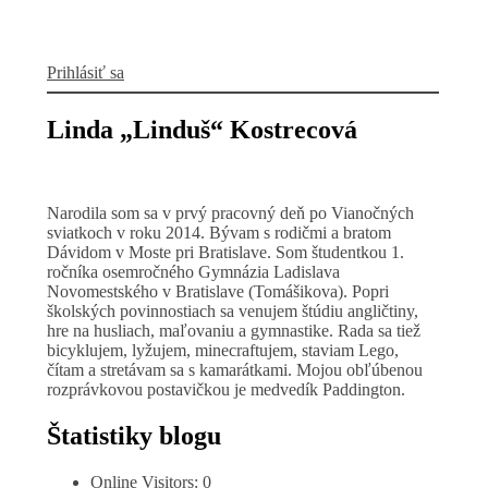
Prihlásiť sa
Linda „Linduš“ Kostrecová
Narodila som sa v prvý pracovný deň po Vianočných
sviatkoch v roku 2014. Bývam s rodičmi a bratom
Dávidom v Moste pri Bratislave. Som študentkou 1.
ročníka osemročného Gymnázia Ladislava
Novomestského v Bratislave (Tomášikova). Popri
školských povinnostiach sa venujem štúdiu angličtiny,
hre na husliach, maľovaniu a gymnastike. Rada sa tiež
bicyklujem, lyžujem, minecraftujem, staviam Lego,
čítam a stretávam sa s kamarátkami. Mojou obľúbenou
rozprávkovou postavičkou je medvedík Paddington.
Štatistiky blogu
Online Visitors:
0