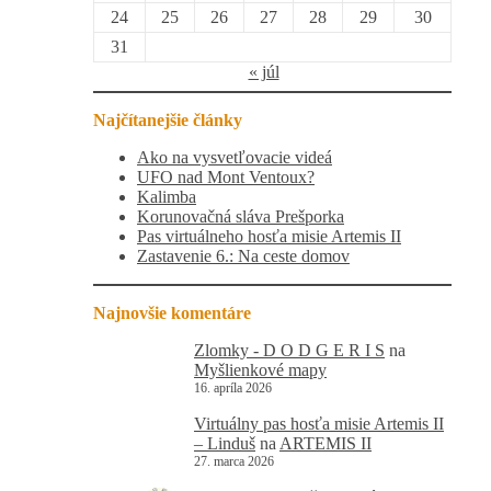
24
25
26
27
28
29
30
31
« júl
Najčítanejšie články
Ako na vysvetľovacie videá
UFO nad Mont Ventoux?
Kalimba
Korunovačná sláva Prešporka
Pas virtuálneho hosťa misie Artemis II
Zastavenie 6.: Na ceste domov
Najnovšie komentáre
Zlomky - D O D G E R I S
na
Myšlienkové mapy
16. apríla 2026
Virtuálny pas hosťa misie Artemis II
– Linduš
na
ARTEMIS II
27. marca 2026