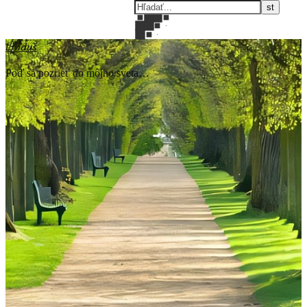
Linduš
Poď sa pozrieť do môjho sveta…