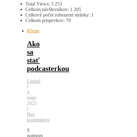
Total Views:
3 253
Celkom návštevníkov:
1 205
Celkový počet zobrazení stránky:
1
Celkom prispevkov:
79
Rôzne
Ako
sa
stať
podcasterkou
Linduš
/
4.
mája
2025
/
Bez
komentárov
S
pojmom