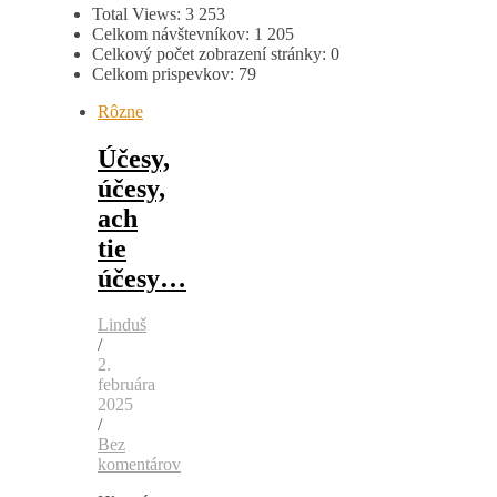
Total Views:
3 253
Celkom návštevníkov:
1 205
Celkový počet zobrazení stránky:
0
Celkom prispevkov:
79
Rôzne
Účesy,
účesy,
ach
tie
účesy…
Linduš
/
2.
februára
2025
/
Bez
komentárov