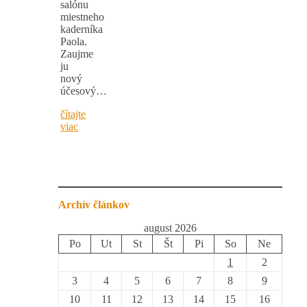
salónu
miestneho
kaderníka
Paola.
Zaujme
ju
nový
účesový…
čítajte
viac
Archív článkov
august 2026
Po
Ut
St
Št
Pi
So
Ne
1
2
3
4
5
6
7
8
9
10
11
12
13
14
15
16