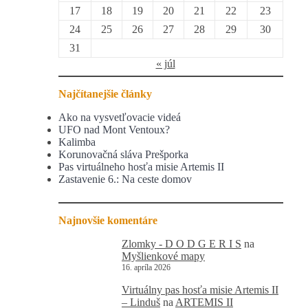
17
18
19
20
21
22
23
24
25
26
27
28
29
30
31
« júl
Najčítanejšie články
Ako na vysvetľovacie videá
UFO nad Mont Ventoux?
Kalimba
Korunovačná sláva Prešporka
Pas virtuálneho hosťa misie Artemis II
Zastavenie 6.: Na ceste domov
Najnovšie komentáre
Zlomky - D O D G E R I S
na
Myšlienkové mapy
16. apríla 2026
Virtuálny pas hosťa misie Artemis II
– Linduš
na
ARTEMIS II