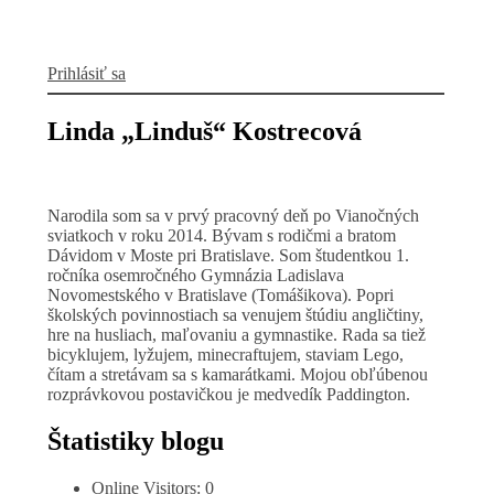
Prihlásiť sa
Linda „Linduš“ Kostrecová
Narodila som sa v prvý pracovný deň po Vianočných
sviatkoch v roku 2014. Bývam s rodičmi a bratom
Dávidom v Moste pri Bratislave. Som študentkou 1.
ročníka osemročného Gymnázia Ladislava
Novomestského v Bratislave (Tomášikova). Popri
školských povinnostiach sa venujem štúdiu angličtiny,
hre na husliach, maľovaniu a gymnastike. Rada sa tiež
bicyklujem, lyžujem, minecraftujem, staviam Lego,
čítam a stretávam sa s kamarátkami. Mojou obľúbenou
rozprávkovou postavičkou je medvedík Paddington.
Štatistiky blogu
Online Visitors:
0