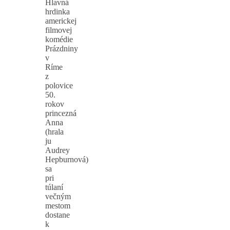
Hlavná
hrdinka
americkej
filmovej
komédie
Prázdniny
v
Ríme
z
polovice
50.
rokov
princezná
Anna
(hrala
ju
Audrey
Hepburnová)
sa
pri
túlaní
večným
mestom
dostane
k