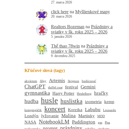
27. marca 2026
click here
na
Myšlienkové mapy
20. marca 2026
Realtors Bozeman
na
Prázdniny a
sviatky v šk. roku 2025 – 2026
5. januára 2026
Thể thao 78win
na
Prázdniny a
sviatky v šk. roku 2025 – 2026
9. decembra 2025
Kľúčové slová (tagy)
Artemis
akvárium
Alpy
Avignon
budúcnosť
ChatGPT
Gemini
festival
duffel coat
gymnastika
hračky
Harry Potter
Heidelberg
husle
huslistka
hudba
izometria
kemp
koncert
Labubu
Korzika
kempingáčik
Leonardo
Malina
Londýn
lyžovanie
Martinky
MDD
NotebookLM
Paddington
NASA
pas
Pisa
prázdniny
prompt
podcasterka
rybičky
sinsheim