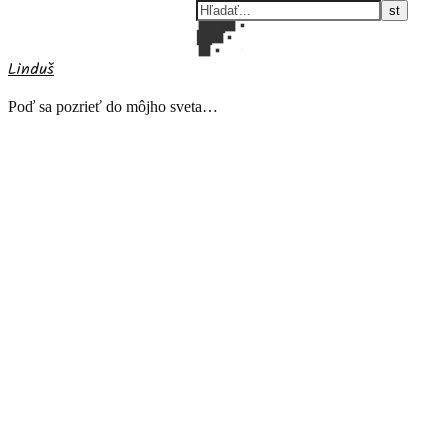
Linduš
Poď sa pozrieť do môjho sveta…