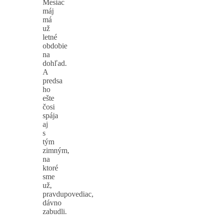
Mesiac
máj
má
už
letné
obdobie
na
dohľad.
A
predsa
ho
ešte
čosi
spája
aj
s
tým
zimným,
na
ktoré
sme
už,
pravdupovediac,
dávno
zabudli.