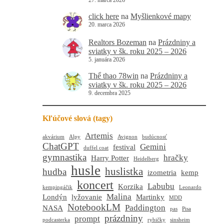
27. marca 2026
click here
na
Myšlienkové mapy
20. marca 2026
Realtors Bozeman
na
Prázdniny a
sviatky v šk. roku 2025 – 2026
5. januára 2026
Thể thao 78win
na
Prázdniny a
sviatky v šk. roku 2025 – 2026
9. decembra 2025
Kľúčové slová (tagy)
Artemis
akvárium
Alpy
Avignon
budúcnosť
ChatGPT
Gemini
festival
duffel coat
gymnastika
hračky
Harry Potter
Heidelberg
husle
huslistka
hudba
izometria
kemp
koncert
Labubu
Korzika
kempingáčik
Leonardo
Malina
Londýn
lyžovanie
Martinky
MDD
NotebookLM
Paddington
NASA
pas
Pisa
prázdniny
prompt
podcasterka
rybičky
sinsheim