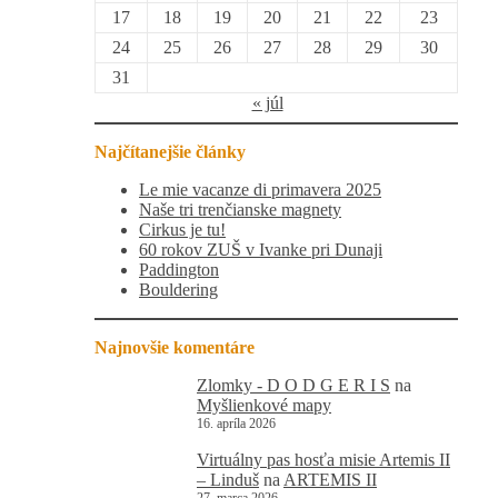
17
18
19
20
21
22
23
24
25
26
27
28
29
30
31
« júl
Najčítanejšie články
Le mie vacanze di primavera 2025
Naše tri trenčianske magnety
Cirkus je tu!
60 rokov ZUŠ v Ivanke pri Dunaji
Paddington
Bouldering
Najnovšie komentáre
Zlomky - D O D G E R I S
na
Myšlienkové mapy
16. apríla 2026
Virtuálny pas hosťa misie Artemis II
– Linduš
na
ARTEMIS II