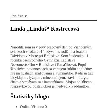
Prihlásiť sa
Linda „Linduš“ Kostrecová
Narodila som sa v prvý pracovný deň po Vianočných
sviatkoch v roku 2014. Bývam s rodičmi a bratom
Dávidom v Moste pri Bratislave. Som študentkou 1.
ročníka osemročného Gymnázia Ladislava
Novomestského v Bratislave (Tomášikova). Popri
školských povinnostiach sa venujem štúdiu angličtiny,
hre na husliach, maľovaniu a gymnastike. Rada sa tiež
bicyklujem, lyžujem, minecraftujem, staviam Lego,
čítam a stretávam sa s kamarátkami. Mojou obľúbenou
rozprávkovou postavičkou je medvedík Paddington.
Štatistiky blogu
Online Visitors:
0