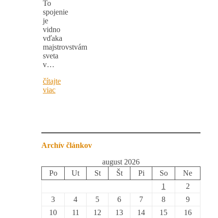
To
spojenie
je
vidno
vďaka
majstrovstvám
sveta
v…
čítajte
viac
Archív článkov
august 2026
Po
Ut
St
Št
Pi
So
Ne
1
2
3
4
5
6
7
8
9
10
11
12
13
14
15
16