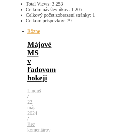
Total Views:
3 253
Celkom návštevníkov:
1 205
Celkový počet zobrazení stránky:
1
Celkom prispevkov:
79
Rôzne
Májové
MS
v
ľadovom
hokeji
Linduš
/
22.
mája
2024
/
Bez
komentárov