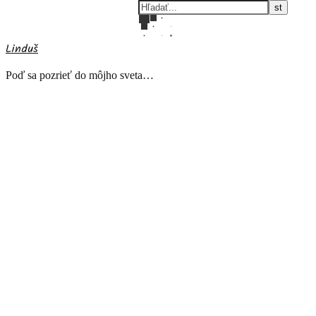
Linduš
Poď sa pozrieť do môjho sveta…