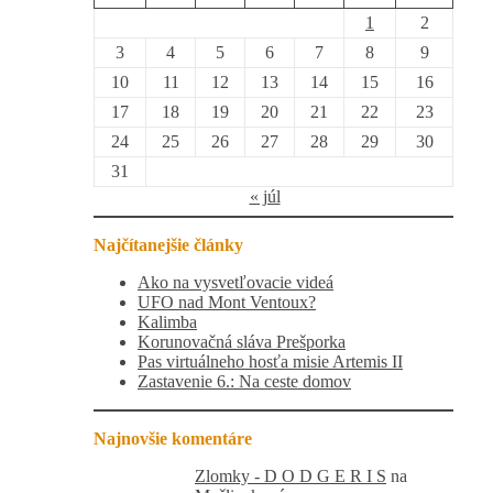
1
2
3
4
5
6
7
8
9
10
11
12
13
14
15
16
17
18
19
20
21
22
23
24
25
26
27
28
29
30
31
« júl
Najčítanejšie články
Ako na vysvetľovacie videá
UFO nad Mont Ventoux?
Kalimba
Korunovačná sláva Prešporka
Pas virtuálneho hosťa misie Artemis II
Zastavenie 6.: Na ceste domov
Najnovšie komentáre
Zlomky - D O D G E R I S
na