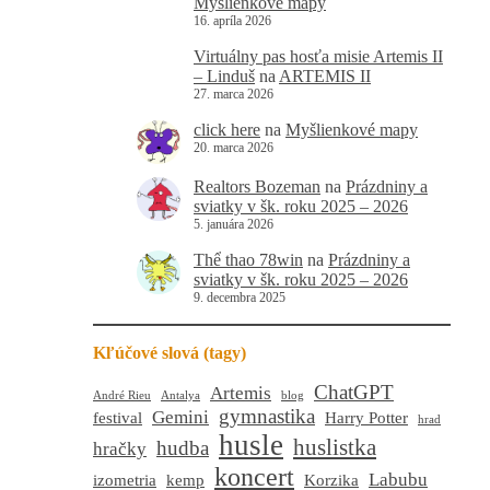
Myšlienkové mapy
16. apríla 2026
Virtuálny pas hosťa misie Artemis II
– Linduš
na
ARTEMIS II
27. marca 2026
click here
na
Myšlienkové mapy
20. marca 2026
Realtors Bozeman
na
Prázdniny a
sviatky v šk. roku 2025 – 2026
5. januára 2026
Thể thao 78win
na
Prázdniny a
sviatky v šk. roku 2025 – 2026
9. decembra 2025
Kľúčové slová (tagy)
ChatGPT
Artemis
André Rieu
Antalya
blog
gymnastika
Gemini
festival
Harry Potter
hrad
husle
huslistka
hudba
hračky
koncert
Labubu
izometria
kemp
Korzika