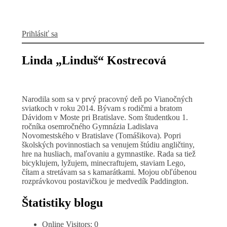
Prihlásiť sa
Linda „Linduš“ Kostrecová
Narodila som sa v prvý pracovný deň po Vianočných
sviatkoch v roku 2014. Bývam s rodičmi a bratom
Dávidom v Moste pri Bratislave. Som študentkou 1.
ročníka osemročného Gymnázia Ladislava
Novomestského v Bratislave (Tomášikova). Popri
školských povinnostiach sa venujem štúdiu angličtiny,
hre na husliach, maľovaniu a gymnastike. Rada sa tiež
bicyklujem, lyžujem, minecraftujem, staviam Lego,
čítam a stretávam sa s kamarátkami. Mojou obľúbenou
rozprávkovou postavičkou je medvedík Paddington.
Štatistiky blogu
Online Visitors:
0