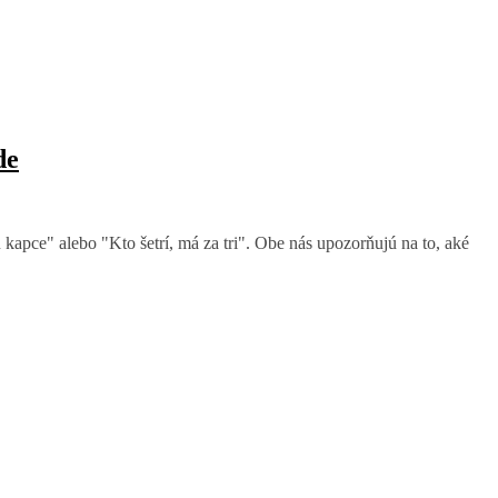
de
kapce" alebo "Kto šetrí, má za tri". Obe nás upozorňujú na to, aké