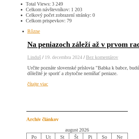
Total Views:
3 249
Celkom návštevníkov:
1 203
Celkový počet zobrazení stránky:
0
Celkom prispevkov:
79
Rôzne
Na peniazoch záleží až v prvom ra
Linduš
/
19. decembra 2024
/
Bez komentárov
Určite poznáte slovenské príslovia "Babka k babce, budú 
dôležité je sporiť a zbytočne nemíňať peniaze.
čítajte viac
Archív článkov
august 2026
Po
Ut
St
Št
Pi
So
Ne