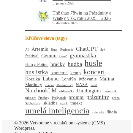
5. januára 2026
Thể thao 78win
na
Prázdniny a
sviatky v šk. roku 2025 – 2026
9. decembra 2025
Kľúčové slová (tagy)
ChatGPT
Artemis
AI
Brno
Budapešť
deň
gymnastika
Gemini
festival
GenZ
husle
hudba
hračky
Harry Potter
koncert
huslistka
izometria
kemp
Labubu
Malina
Korzika
Londýn
lyžovanie
Martinky
NASA
mačka
Mostovinky
nerd
NotebookLM
Paddington
oblievačka
permoník
prázdniny
prompt
pika.art
Pixabay
Prešporok
próza
skladba
trajekt
Sabbadiaro
spark
umelá inteligencia
škola
zvieratká
© 2026 Vytvorené v redakčnom systéme (CMS)
Wordpress.