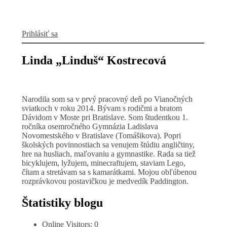
Prihlásiť sa
Linda „Linduš“ Kostrecová
Narodila som sa v prvý pracovný deň po Vianočných
sviatkoch v roku 2014. Bývam s rodičmi a bratom
Dávidom v Moste pri Bratislave. Som študentkou 1.
ročníka osemročného Gymnázia Ladislava
Novomestského v Bratislave (Tomášikova). Popri
školských povinnostiach sa venujem štúdiu angličtiny,
hre na husliach, maľovaniu a gymnastike. Rada sa tiež
bicyklujem, lyžujem, minecraftujem, staviam Lego,
čítam a stretávam sa s kamarátkami. Mojou obľúbenou
rozprávkovou postavičkou je medvedík Paddington.
Štatistiky blogu
Online Visitors:
0