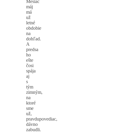
Mesiac
máj
má
už
letné
obdobie
na
dohľad.
A
predsa
ho
ešte
čosi
spája
aj
s
tým
zimným,
na
ktoré
sme
už,
pravdupovediac,
dávno
zabudli.