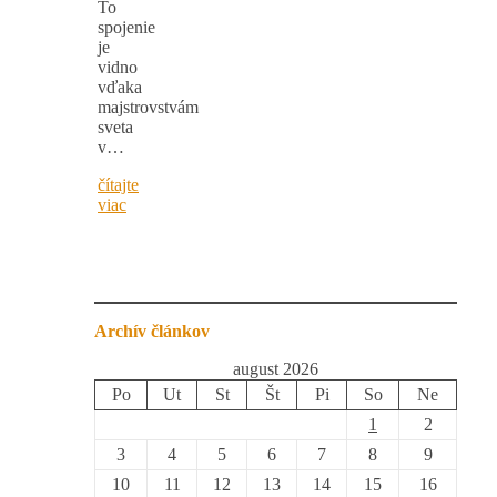
To
spojenie
je
vidno
vďaka
majstrovstvám
sveta
v…
čítajte
viac
Archív článkov
august 2026
Po
Ut
St
Št
Pi
So
Ne
1
2
3
4
5
6
7
8
9
10
11
12
13
14
15
16