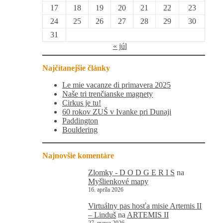
17
18
19
20
21
22
23
24
25
26
27
28
29
30
31
« júl
Najčítanejšie články
Le mie vacanze di primavera 2025
Naše tri trenčianske magnety
Cirkus je tu!
60 rokov ZUŠ v Ivanke pri Dunaji
Paddington
Bouldering
Najnovšie komentáre
Zlomky - D O D G E R I S
na
Myšlienkové mapy
16. apríla 2026
Virtuálny pas hosťa misie Artemis II
– Linduš
na
ARTEMIS II