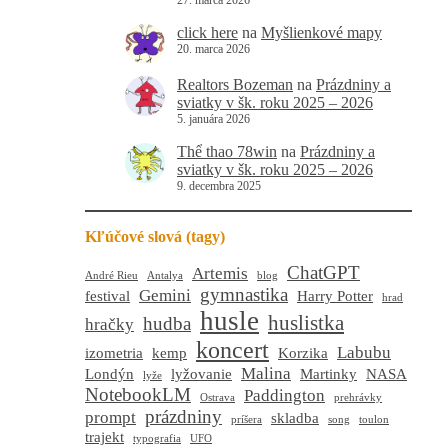
27. marca 2026
click here
na
Myšlienkové mapy
20. marca 2026
Realtors Bozeman
na
Prázdniny a
sviatky v šk. roku 2025 – 2026
5. januára 2026
Thể thao 78win
na
Prázdniny a
sviatky v šk. roku 2025 – 2026
9. decembra 2025
Kľúčové slová (tagy)
ChatGPT
Artemis
André Rieu
Antalya
blog
gymnastika
Gemini
festival
Harry Potter
hrad
husle
huslistka
hudba
hračky
koncert
Labubu
izometria
kemp
Korzika
Malina
Londýn
lyžovanie
Martinky
NASA
lyže
NotebookLM
Paddington
Ostrava
prehrávky
prázdniny
prompt
skladba
príšera
song
toulon
trajekt
typografia
UFO