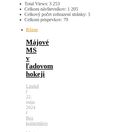
Total Views:
3 253
Celkom návštevníkov:
1 205
Celkový počet zobrazení stránky:
3
Celkom prispevkov:
79
Rôzne
Májové
MS
v
ľadovom
hokeji
Linduš
/
22.
mája
2024
/
Bez
komentárov