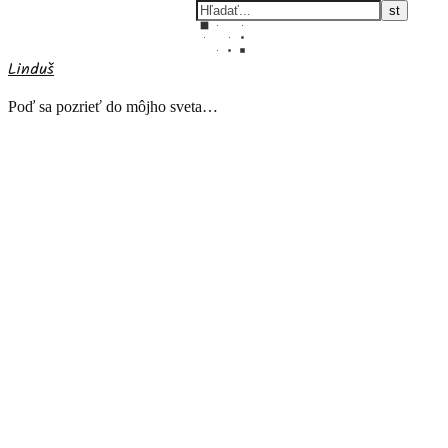
Linduš
Poď sa pozrieť do môjho sveta…