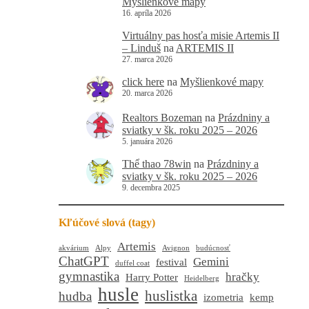
Myšlienkové mapy
16. apríla 2026
Virtuálny pas hosťa misie Artemis II
– Linduš
na
ARTEMIS II
27. marca 2026
click here
na
Myšlienkové mapy
20. marca 2026
Realtors Bozeman
na
Prázdniny a
sviatky v šk. roku 2025 – 2026
5. januára 2026
Thể thao 78win
na
Prázdniny a
sviatky v šk. roku 2025 – 2026
9. decembra 2025
Kľúčové slová (tagy)
Artemis
akvárium
Alpy
Avignon
budúcnosť
ChatGPT
Gemini
festival
duffel coat
gymnastika
hračky
Harry Potter
Heidelberg
husle
huslistka
hudba
izometria
kemp