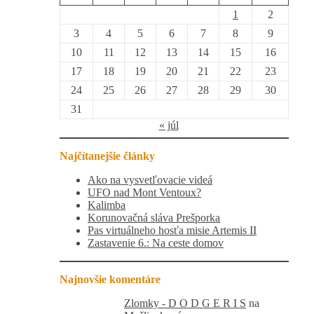
1
2
3
4
5
6
7
8
9
10
11
12
13
14
15
16
17
18
19
20
21
22
23
24
25
26
27
28
29
30
31
« júl
Najčítanejšie články
Ako na vysvetľovacie videá
UFO nad Mont Ventoux?
Kalimba
Korunovačná sláva Prešporka
Pas virtuálneho hosťa misie Artemis II
Zastavenie 6.: Na ceste domov
Najnovšie komentáre
Zlomky - D O D G E R I S
na