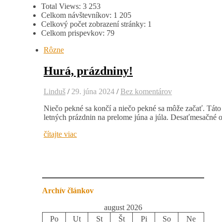
Total Views:
3 253
Celkom návštevníkov:
1 205
Celkový počet zobrazení stránky:
1
Celkom prispevkov:
79
Rôzne
Hurá, prázdniny!
Linduš
/
29. júna 2024
/
Bez komentárov
Niečo pekné sa končí a niečo pekné sa môže začať. Táto
letných prázdnin na prelome júna a júla. Desaťmesačné 
čítajte viac
Archív článkov
august 2026
Po
Ut
St
Št
Pi
So
Ne