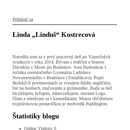
Prihlásiť sa
Linda „Linduš“ Kostrecová
Narodila som sa v prvý pracovný deň po Vianočných
sviatkoch v roku 2014. Bývam s rodičmi a bratom
Dávidom v Moste pri Bratislave. Som študentkou 1.
ročníka osemročného Gymnázia Ladislava
Novomestského v Bratislave (Tomášikova). Popri
školských povinnostiach sa venujem štúdiu angličtiny,
hre na husliach, maľovaniu a gymnastike. Rada sa tiež
bicyklujem, lyžujem, minecraftujem, staviam Lego,
čítam a stretávam sa s kamarátkami. Mojou obľúbenou
rozprávkovou postavičkou je medvedík Paddington.
Štatistiky blogu
Online Visitors:
0