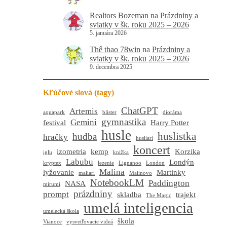
Realtors Bozeman
na
Prázdniny a
sviatky v šk. roku 2025 – 2026
5. januára 2026
Thể thao 78win
na
Prázdniny a
sviatky v šk. roku 2025 – 2026
9. decembra 2025
Kľúčové slová (tagy)
ChatGPT
Artemis
aquapark
blister
dioráma
gymnastika
Gemini
festival
Harry Potter
husle
huslistka
hudba
hračky
husliari
koncert
izometria
kemp
Korzika
iglu
knižka
Labubu
Londýn
kryptex
lezenie
Lignanoo
London
Malina
lyžovanie
Martinky
maliari
Malinovo
NotebookLM
Paddington
NASA
mirumi
prázdniny
prompt
skladba
trajekt
The Magic
umelá inteligencia
umelecká škola
škola
Vianoce
vysvetľovacie videá