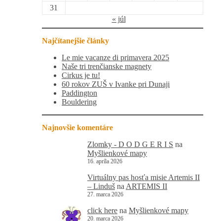
31
« júl
Najčítanejšie články
Le mie vacanze di primavera 2025
Naše tri trenčianske magnety
Cirkus je tu!
60 rokov ZUŠ v Ivanke pri Dunaji
Paddington
Bouldering
Najnovšie komentáre
Zlomky - D O D G E R I S
na
Myšlienkové mapy
16. apríla 2026
Virtuálny pas hosťa misie Artemis II
– Linduš
na
ARTEMIS II
27. marca 2026
click here
na
Myšlienkové mapy
20. marca 2026