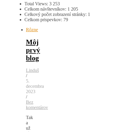
Total Views:
3 253
Celkom návštevníkov:
1 205
Celkový počet zobrazení stránky:
1
Celkom prispevkov:
79
Rôzne
Môj
prvý
blog
Linduš
/
5.
decembra
2023
/
Bez
komentárov
Tak
a
už