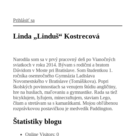
Prihlásiť sa
Linda „Linduš“ Kostrecová
Narodila som sa v prvý pracovný deň po Vianočných
sviatkoch v roku 2014. Bývam s rodičmi a bratom
Dávidom v Moste pri Bratislave. Som študentkou 1.
ročníka osemročného Gymnázia Ladislava
Novomestského v Bratislave (Tomášikova). Popri
školských povinnostiach sa venujem štúdiu angličtiny,
hre na husliach, maľovaniu a gymnastike. Rada sa tiež
bicyklujem, lyžujem, minecraftujem, staviam Lego,
čítam a stretávam sa s kamarátkami. Mojou obľúbenou
rozprávkovou postavičkou je medvedík Paddington.
Štatistiky blogu
Online Visitors:
0