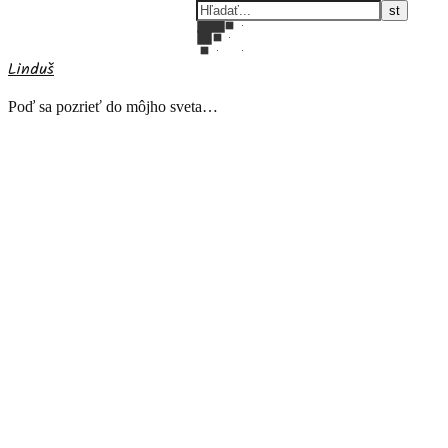
Linduš
Poď sa pozrieť do môjho sveta…