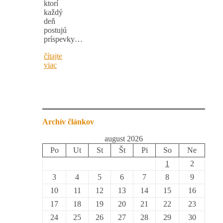
ktorí
každý
deň
postujú
príspevky…
čítajte
viac
Archív článkov
august 2026
Po
Ut
St
Št
Pi
So
Ne
1
2
3
4
5
6
7
8
9
10
11
12
13
14
15
16
17
18
19
20
21
22
23
24
25
26
27
28
29
30