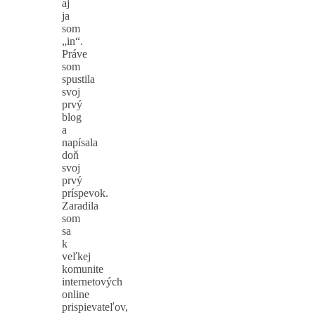
aj
ja
som
„in“.
Práve
som
spustila
svoj
prvý
blog
a
napísala
doň
svoj
prvý
príspevok.
Zaradila
som
sa
k
veľkej
komunite
internetových
online
prispievateľov,