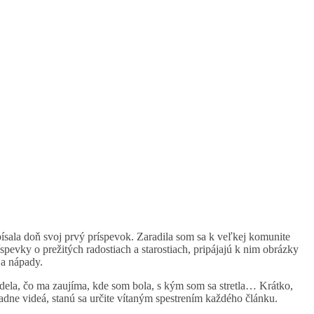
apísala doň svoj prvý príspevok. Zaradila som sa k veľkej komunite
íspevky o prežitých radostiach a starostiach, pripájajú k nim obrázky
 a nápady.
dela, čo ma zaujíma, kde som bola, s kým som sa stretla… Krátko,
adne videá, stanú sa určite vítaným spestrením každého článku.