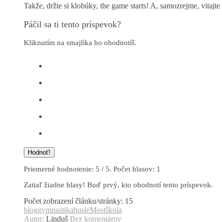
Takže, držte si klobúky, the game starts! A, samozrejme, vitaj
Páčil sa ti tento príspevok?
Kliknutím na smajlíka ho ohodnotíš.
Hodnoť!
Priemerné hodnotenie:
5
/ 5. Počet hlasov:
1
Zatiaľ žiadne hlasy! Buď prvý, kto ohodnotí tento príspevok.
Počet zobrazení článku/stránky:
15
blog
gymnastika
husle
Most
škola
Autor:
Linduš
Bez komentárov