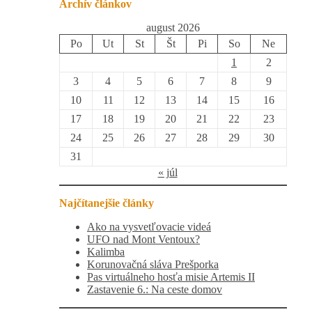
Archív článkov
august 2026
Po
Ut
St
Št
Pi
So
Ne
1
2
3
4
5
6
7
8
9
10
11
12
13
14
15
16
17
18
19
20
21
22
23
24
25
26
27
28
29
30
31
« júl
Najčítanejšie články
Ako na vysvetľovacie videá
UFO nad Mont Ventoux?
Kalimba
Korunovačná sláva Prešporka
Pas virtuálneho hosťa misie Artemis II
Zastavenie 6.: Na ceste domov