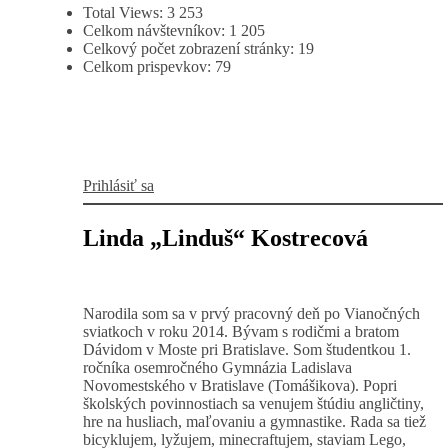
Total Views:
3 253
Celkom návštevníkov:
1 205
Celkový počet zobrazení stránky:
19
Celkom prispevkov:
79
Prihlásiť sa
Linda „Linduš“ Kostrecová
Narodila som sa v prvý pracovný deň po Vianočných
sviatkoch v roku 2014. Bývam s rodičmi a bratom
Dávidom v Moste pri Bratislave. Som študentkou 1.
ročníka osemročného Gymnázia Ladislava
Novomestského v Bratislave (Tomášikova). Popri
školských povinnostiach sa venujem štúdiu angličtiny,
hre na husliach, maľovaniu a gymnastike. Rada sa tiež
bicyklujem, lyžujem, minecraftujem, staviam Lego,