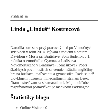
Prihlásiť sa
Linda „Linduš“ Kostrecová
Narodila som sa v prvý pracovný deň po Vianočných
sviatkoch v roku 2014. Bývam s rodičmi a bratom
Dávidom v Moste pri Bratislave. Som študentkou 1.
ročníka osemročného Gymnázia Ladislava
Novomestského v Bratislave (Tomášikova). Popri
školských povinnostiach sa venujem štúdiu angličtiny,
hre na husliach, maľovaniu a gymnastike. Rada sa tiež
bicyklujem, lyžujem, minecraftujem, staviam Lego,
čítam a stretávam sa s kamarátkami. Mojou obľúbenou
rozprávkovou postavičkou je medvedík Paddington.
Štatistiky blogu
Online Visitors:
0