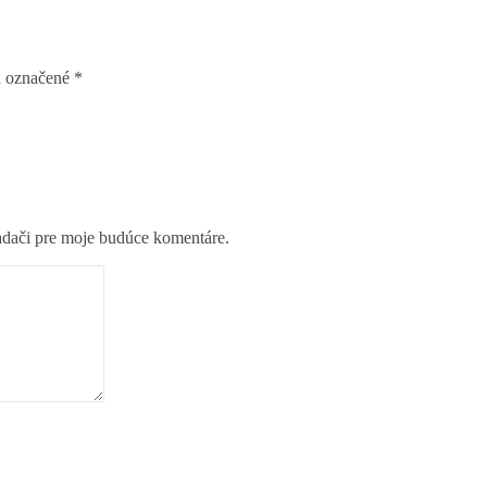
ú označené
*
adači pre moje budúce komentáre.