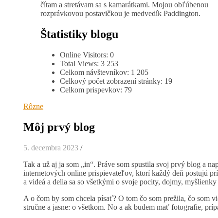
čítam a stretávam sa s kamarátkami. Mojou obľúbenou
rozprávkovou postavičkou je medvedík Paddington.
Štatistiky blogu
Online Visitors:
0
Total Views:
3 253
Celkom návštevníkov:
1 205
Celkový počet zobrazení stránky:
19
Celkom prispevkov:
79
Rôzne
Môj prvý blog
5. decembra 2023
/
Tak a už aj ja som „in“. Práve som spustila svoj prvý blog a n
internetových online prispievateľov, ktorí každý deň postujú pr
a videá a delia sa so všetkými o svoje pocity, dojmy, myšlienky
A o čom by som chcela písať? O tom čo som prežila, čo som vi
stručne a jasne: o všetkom. No a ak budem mať fotografie, príp