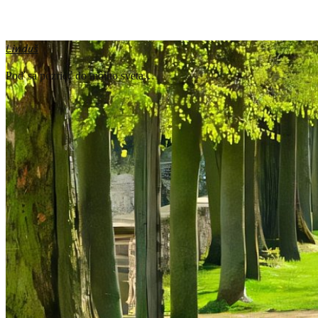
Linduš
Poď sa pozrieť do môjho sveta…