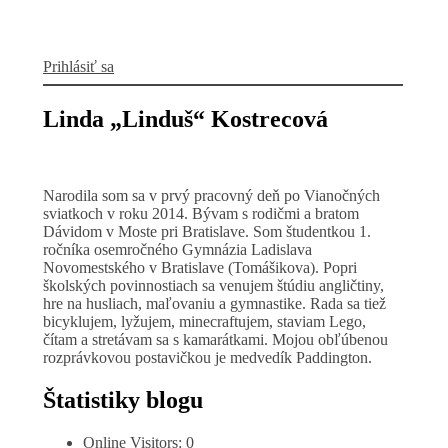
Prihlásiť sa
Linda „Linduš“ Kostrecová
Narodila som sa v prvý pracovný deň po Vianočných
sviatkoch v roku 2014. Bývam s rodičmi a bratom
Dávidom v Moste pri Bratislave. Som študentkou 1.
ročníka osemročného Gymnázia Ladislava
Novomestského v Bratislave (Tomášikova). Popri
školských povinnostiach sa venujem štúdiu angličtiny,
hre na husliach, maľovaniu a gymnastike. Rada sa tiež
bicyklujem, lyžujem, minecraftujem, staviam Lego,
čítam a stretávam sa s kamarátkami. Mojou obľúbenou
rozprávkovou postavičkou je medvedík Paddington.
Štatistiky blogu
Online Visitors:
0