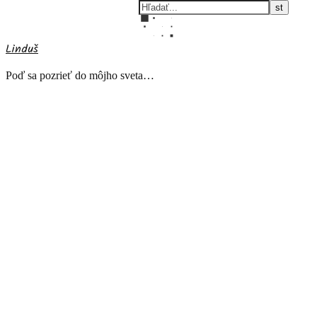
Linduš
Poď sa pozrieť do môjho sveta…