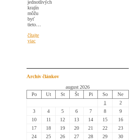
jednotlivých
krajín
môžu
byť
tieto…
čítajte
viac
Archív článkov
august 2026
Po
Ut
St
Št
Pi
So
Ne
1
2
3
4
5
6
7
8
9
10
11
12
13
14
15
16
17
18
19
20
21
22
23
24
25
26
27
28
29
30