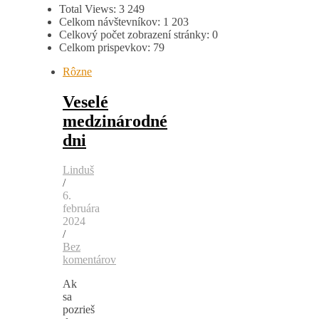
Total Views:
3 249
Celkom návštevníkov:
1 203
Celkový počet zobrazení stránky:
0
Celkom prispevkov:
79
Rôzne
Veselé
medzinárodné
dni
Linduš
/
6.
februára
2024
/
Bez
komentárov
Ak
sa
pozrieš