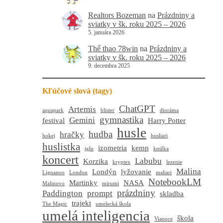
Realtors Bozeman
na
Prázdniny a
sviatky v šk. roku 2025 – 2026
5. januára 2026
Thể thao 78win
na
Prázdniny a
sviatky v šk. roku 2025 – 2026
9. decembra 2025
Kľúčové slová (tagy)
ChatGPT
Artemis
aquapark
blister
dioráma
gymnastika
Gemini
festival
Harry Potter
husle
hudba
hračky
hokej
husliari
huslistka
izometria
kemp
iglu
knižka
koncert
Labubu
Korzika
kryptex
lezenie
Malina
Londýn
lyžovanie
Lignanoo
London
maliari
NotebookLM
Martinky
NASA
Malinovo
mirumi
prázdniny
Paddington
prompt
skladba
trajekt
The Magic
umelecká škola
umelá inteligencia
škola
Vianoce