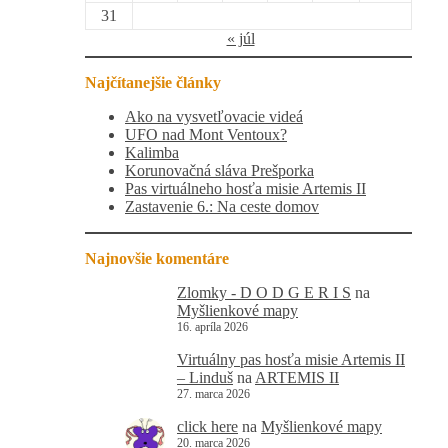
31
« júl
Najčítanejšie články
Ako na vysvetľovacie videá
UFO nad Mont Ventoux?
Kalimba
Korunovačná sláva Prešporka
Pas virtuálneho hosťa misie Artemis II
Zastavenie 6.: Na ceste domov
Najnovšie komentáre
Zlomky - D O D G E R I S
na
Myšlienkové mapy
16. apríla 2026
Virtuálny pas hosťa misie Artemis II
– Linduš
na
ARTEMIS II
27. marca 2026
click here
na
Myšlienkové mapy
20. marca 2026