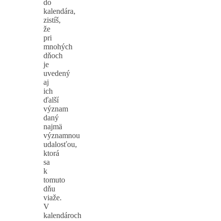
do
kalendára,
zistíš,
že
pri
mnohých
dňoch
je
uvedený
aj
ich
ďalší
význam
daný
najmä
významnou
udalosťou,
ktorá
sa
k
tomuto
dňu
viaže.
V
kalendároch