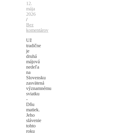
12.
mája
2026
/
Bez
komentárov
Už
tradične
je
druhá
májová
nedeľa
na
Slovensku
zasvätená
významnému
sviatku
-
Dňu
matiek.
Jeho
slávenie
tohto
roku