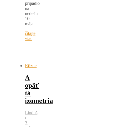
pripadlo
na
nedeľu
10.
mája.
čítajte
viac
Rôzne
A
opäť
tá
izometria
Linduš
/
3.