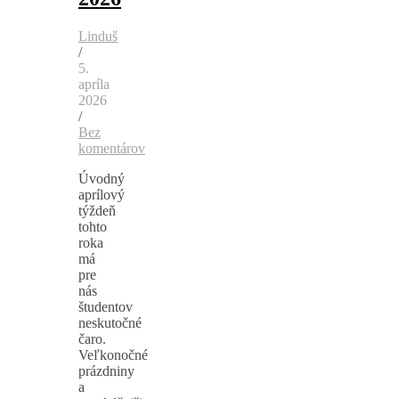
Linduš
/
5.
apríla
2026
/
Bez
komentárov
Úvodný
aprílový
týždeň
tohto
roka
má
pre
nás
študentov
neskutočné
čaro.
Veľkonočné
prázdniny
a