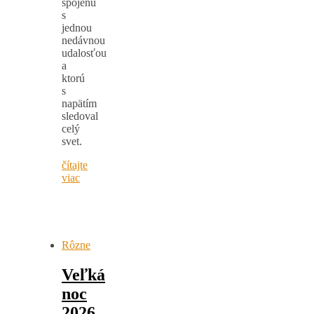
spojenú
s
jednou
nedávnou
udalosťou
a
ktorú
s
napätím
sledoval
celý
svet.
čítajte
viac
Rôzne
Veľká
noc
2026