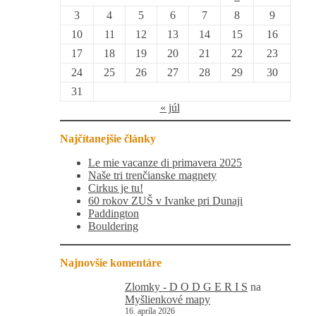
3
4
5
6
7
8
9
10
11
12
13
14
15
16
17
18
19
20
21
22
23
24
25
26
27
28
29
30
31
« júl
Najčítanejšie články
Le mie vacanze di primavera 2025
Naše tri trenčianske magnety
Cirkus je tu!
60 rokov ZUŠ v Ivanke pri Dunaji
Paddington
Bouldering
Najnovšie komentáre
Zlomky - D O D G E R I S
na
Myšlienkové mapy
16. apríla 2026