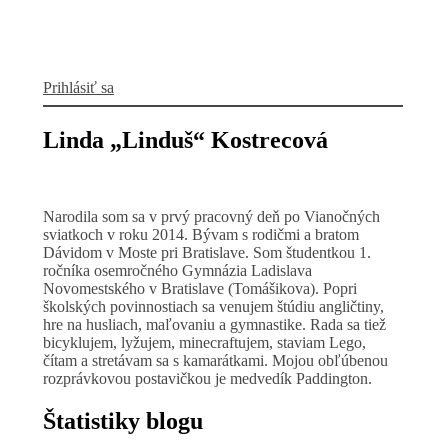
Prihlásiť sa
Linda „Linduš“ Kostrecová
Narodila som sa v prvý pracovný deň po Vianočných
sviatkoch v roku 2014. Bývam s rodičmi a bratom
Dávidom v Moste pri Bratislave. Som študentkou 1.
ročníka osemročného Gymnázia Ladislava
Novomestského v Bratislave (Tomášikova). Popri
školských povinnostiach sa venujem štúdiu angličtiny,
hre na husliach, maľovaniu a gymnastike. Rada sa tiež
bicyklujem, lyžujem, minecraftujem, staviam Lego,
čítam a stretávam sa s kamarátkami. Mojou obľúbenou
rozprávkovou postavičkou je medvedík Paddington.
Štatistiky blogu