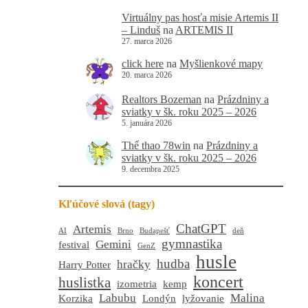
Virtuálny pas hosťa misie Artemis II
– Linduš
na
ARTEMIS II
27. marca 2026
click here
na
Myšlienkové mapy
20. marca 2026
Realtors Bozeman
na
Prázdniny a
sviatky v šk. roku 2025 – 2026
5. januára 2026
Thể thao 78win
na
Prázdniny a
sviatky v šk. roku 2025 – 2026
9. decembra 2025
Kľúčové slová (tagy)
ChatGPT
Artemis
AI
Brno
Budapešť
deň
gymnastika
Gemini
festival
GenZ
husle
hudba
hračky
Harry Potter
koncert
huslistka
izometria
kemp
Labubu
Malina
Korzika
Londýn
lyžovanie