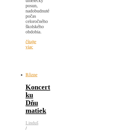
umelecký
posun,
nadobudnuté
počas
celoročného
školského
obdobia.
čítajte
viac
Rôzne
Koncert
ku
Dňu
matiek
Linduš
/