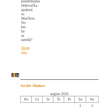
pondelňajšia
oblievačka
spojená
so
šibačkou.
No
kto
by
sa
netešil?
čítajte
viac
1
2
3
4
Archív článkov
august 2026
Po
Ut
St
Št
Pi
So
Ne
1
2