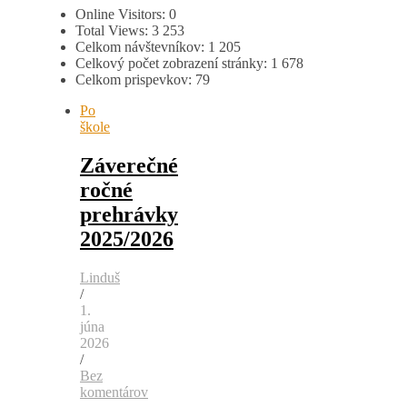
Online Visitors:
0
Total Views:
3 253
Celkom návštevníkov:
1 205
Celkový počet zobrazení stránky:
1 678
Celkom prispevkov:
79
Po
škole
Záverečné
ročné
prehrávky
2025/2026
Linduš
/
1.
júna
2026
/
Bez
komentárov