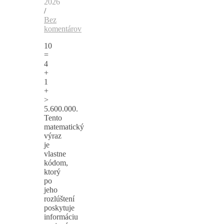
2026
/
Bez
komentárov
10
=
4
+
1
+
>
5.600.000.
Tento
matematický
výraz
je
vlastne
kódom,
ktorý
po
jeho
rozlúštení
poskytuje
informáciu